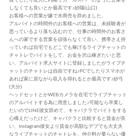
しなくても良いとか最高です♪紗陽(山口)
お客様への営業が嫌で水商売を辞めました。
アルバイトの時間外のお客様への営業は、未経験者が
思っているより落ち込むので、仕事の時間外のお客さ
んへの家でする営業を頑張らなくて良い、携帯さえ持
っていれば自宅でもどこでも稼げるライブチャットの
チャトレでバイトをして、お金を沢山稼ぎたいと思
い、アルバイト求人サイトに登録しましたがライブチ
ャットのチャトレは自由ですね♪PCでしたりスマホが
あれば家に居ながら収入を得れるとか最高です♪紗弓
(大分)
ヘッドセットとかWEBカメラを在宅でライブチャット
のアルバイトする為に用意しました♪可能なら卒業し
たいのでLINE彼女辞めて、キャバクラでバイトをする
心構えだったけど、キャバクラと比較すると賃金が良
い、Instagram彼女より賃金が高額なデブでも大丈夫
なライブチャットのチャトレを、仲介料が要らない優