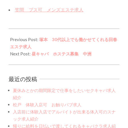
笠間 ブス可 メンズエステ求人
2023-
10-
Previous Post:
塚本 30代以上でも働かせてくれる回春
28
エステ求人
Next Post:
昼キャバ ホステス募集 中洲
最近の投稿
夏休みとかの期間限定で仕事をしたいセクキャバ求人
紹介
松戸 体験入店可 お触りパブ求人
入店前に体験入店でアルバイトが出来る体入可のスナ
ック求人紹介
帰りに給料を日払いで渡してくれるキャバクラ求人紹