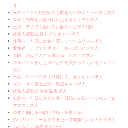
介
夜のバイトが初挑戦でも問題ない熟女キャバクラ求人
今すぐ給料を完全日払い貰えるトクヨク求人
土浦 デブでも働けるお触りパブ求人紹介
体験入店歓迎 豊中 デリキャバ 求人
仕事をした日にお金を渡してくれるリフレ求人
北海道 デブでも働ける おっぱいパブ求人
大阪 おばさんでも働ける ホステス求人
アルバイトをした日にお金を支払ってくれるイメクラ
求人
千葉 キャバクラより稼げる セクキャバ求人
大分 ４０歳以上可 派遣キャバ求人
体験入店歓迎 渋谷 風俗 求人
出勤をした日にお金を完全日払い支払ってくれるアロ
マエステ求人
今すぐ働ける和歌山の箱ヘル求人紹介
男性のオナニーを見てるだけで問題ないオナクラ求人
おばさん可 調布 風俗 求人