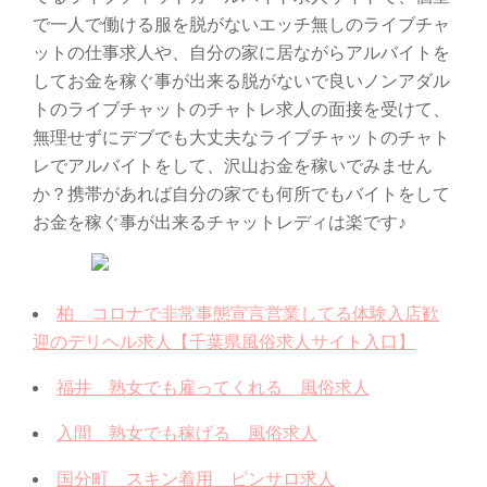
で一人で働ける服を脱がないエッチ無しのライブチャ
ットの仕事求人や、自分の家に居ながらアルバイトを
してお金を稼ぐ事が出来る脱がないで良いノンアダル
トのライブチャットのチャトレ求人の面接を受けて、
無理せずにデブでも大丈夫なライブチャットのチャト
レでアルバイトをして、沢山お金を稼いでみません
か？携帯があれば自分の家でも何所でもバイトをして
お金を稼ぐ事が出来るチャットレディは楽です♪
柏 コロナで非常事態宣言営業してる体験入店歓
迎のデリヘル求人【千葉県風俗求人サイト入口】
福井 熟女でも雇ってくれる 風俗求人
入間 熟女でも稼げる 風俗求人
国分町 スキン着用 ピンサロ求人